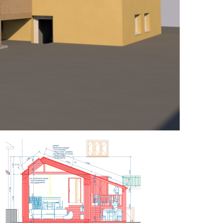
padného svetla sme zas
etlo od susedov, no zároveň by
konštrukcia obvodových stien,
ovým materiálom by bol konopný
linená omietka zvyšuje
čuje difúznosť teda
opného betónu. Nosné prvky
i a veľkorysosti priestoru.
kontrasztban a törtfehér színű