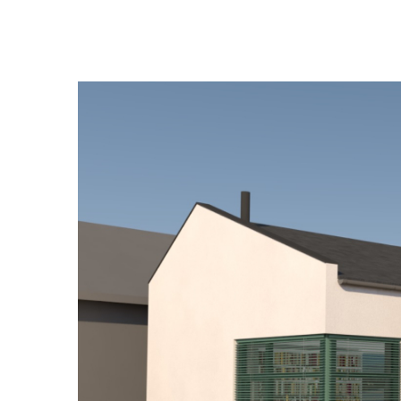
az pótlásra szorul. Amúgyis g
nappali helye, s a konyha rés
nappali egyfajta dolgozósarokka
használni. Ami még külön kérés
tájolású terasz, amely a gyako
ünneplés és próbák helyszinéü
Rozširovanie sa smerom do vnú
prírody, ktoré by umožnilo aj 
obývačky, ktorá by sa stala n
vonkajšej raňajkovo - kávičkár
V letných mesiacoch proti siln