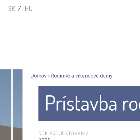
Skočiť
Main
SK
HU
na
hlavný
navigation
obsah
You
Domov
Rodinné a víkendové domy
Prístavba r
are
here
ROK PROJEKTOVANIA