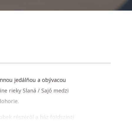
annou jedálňou a obývacou
e rieky Slaná / Sajó medzi
ohorie.
bek részéről a ház földszinti
a gyerkőcök részéről, s emigyen