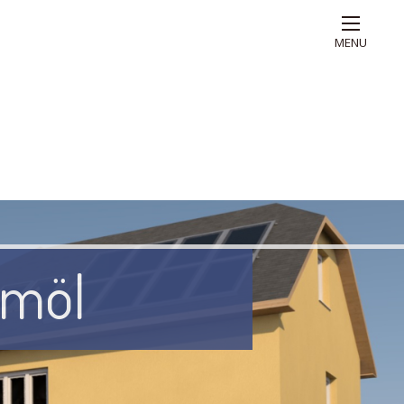
MENU
ömöl