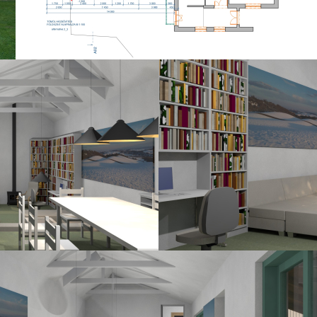
elkedés egyenlőre fékezi a beruházás megvalósítását
, hiszen olyan gondosan és szerettel terveztük a k