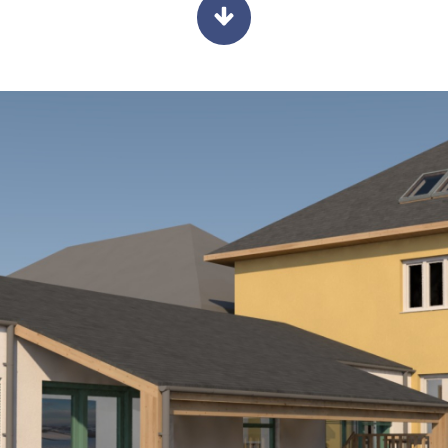
ondolkodtak már a tulajdonosok, mivel nem ideális t
zét képező étkező a gyermekáldás következtében kici
l is el lenne látva, amit a tanító foglalkozású házig
 volt, mivel egy nagyon aktív éneklő kórus vezetője 
ri találkozóknak is helyet tudna biztosítani a minte
l.
torného dvora by sa stala možnosť užívanie bývanie
fyzické prepojenie, nakoľko by sa klienti vedeli dos
ajviac užívaným priestorom s celodenným využitím 
skej terasy.
ým slnečným žiarením by slúžila ako ochrana prekryt