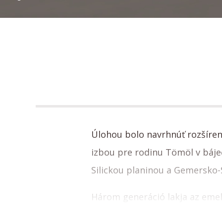
Úlohou bolo navrhnúť rozšíre
izbou pre rodinu Tömöl v báje
Silickou planinou a Gemersko
Három generáció lakja az emele
részének bővítési igényét vete