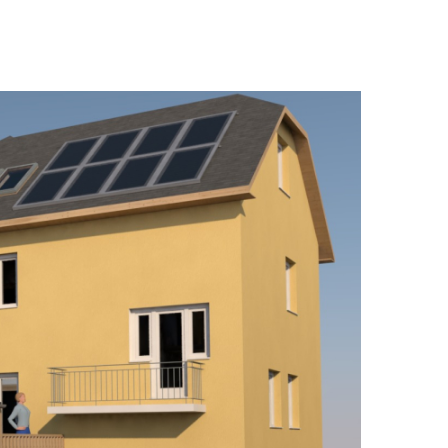
ájolással volt megoldva
snek bizonyult. Ráadásul a
azdáné jól ki is tudna
is, hogy helyet kapjon egy déli
gy 20 tagú társaságnak. Közös
 v spoločnosti krásnej
tať na úroveň dvora priamo z
so zabezpečením samostatnej
á terasa, ktorá by zároveň v