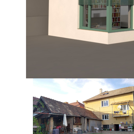
zimných mesiacoch pri nízkom 
umiestnili strešné okná na záp
zabezpečovali intimitu.
Hlavným stavebným materiálom
ktorý bol realizovaný na žel.
betón s hlinenou omietkou zo 
ukladajúcu schopnosť tepla ob
prirodzené vetranie konštruk
strechy by boli viditeľné, pri
A nyílászárók esetében a régi 
falakkal és az antracit színű p