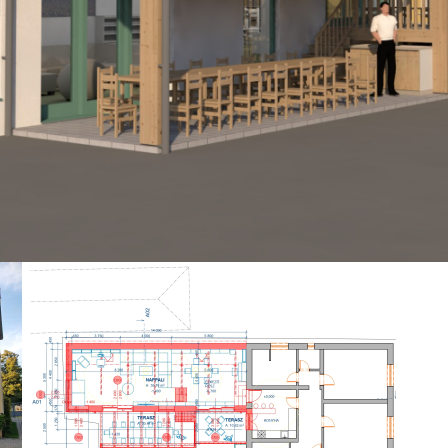
azimute slnka nechala voľnú cestu. Pre využitie zá
adnej strane strechy, ktoré by jednak privádzali sv
 by bolo drevo a konopný betón. Drevená rámová 
bet. základovej doske na základových pásoch. Výplň
strany interiéru s vápennou omietkou z exteriéru. H
vodových stien. Táto skladba stien zároveň zabezpe
cie a využitie regulačnú schopnosť vodných pár kon
znané čo prispieva zároveň k zvyšovaniu priestrannost
korokat szerettük volna megidézni a zöld színnel, s 
léhtetővel és csatornázással.