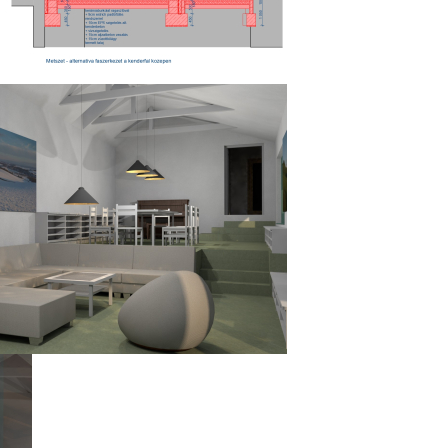
, de reméjük, hogy ez a kedves
liensekkel együtt gondolkodva.