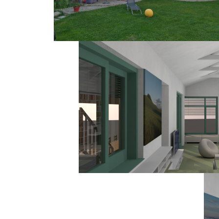
A vírus okozta radikális árem
projekt egyszer mégis megépül