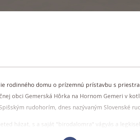
nie rodinného domu o prízemnú prístavbu s priestr
čnej obci Gemerská Hôrka na Hornom Gemeri v kotlin
-Spišským rudohorím, dnes nazývaným Slovenské rud
ted házat, s a saját "birodalomra" vágyás a legkiseb
tte fel, mivel a jelenlegi nappali kerülne belakásra 