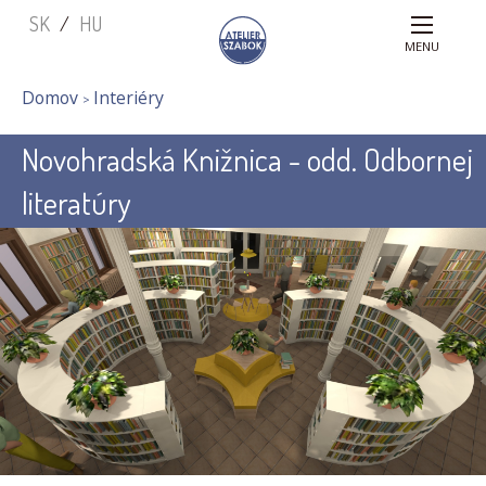
Main
Skočiť
SK
HU
na
navigation
MENU
hlavný
obsah
You
Domov
Interiéry
are
Novohradská Knižnica - odd. Odbornej
here
literatúry