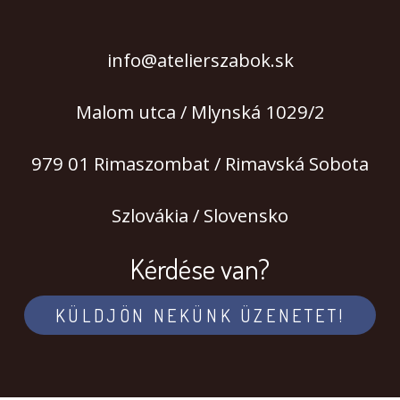
info@atelierszabok.sk
Malom utca / Mlynská 1029/2
979 01 Rimaszombat / Rimavská Sobota
Szlovákia / Slovensko
Kérdése van?
KÜLDJÖN NEKÜNK ÜZENETET!