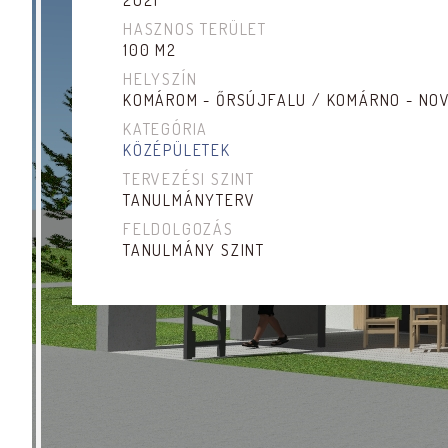
2021
HASZNOS TERÜLET
100 M2
HELYSZÍN
KOMÁROM - ŐRSÚJFALU / KOMÁRNO - NO
KATEGÓRIA
KÖZÉPÜLETEK
TERVEZÉSI SZINT
TANULMÁNYTERV
FELDOLGOZÁS
TANULMÁNY SZINT