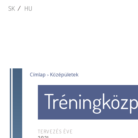
Ugrás
Főmenü
SK
HU
a
tartalomra
You
Címlap
Középületek
Tréningköz
are
here
TERVEZÉS ÉVE