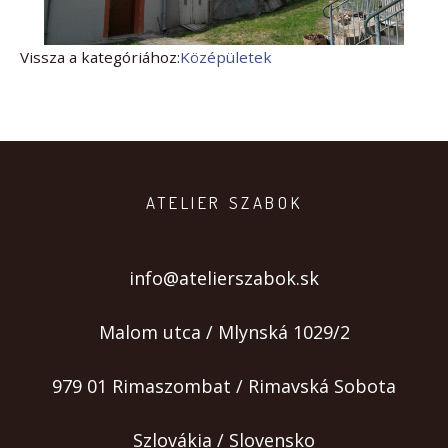
Vissza a kategóriához:
Középületek
ATELIER SZABOK
info@atelierszabok.sk
Malom utca / Mlynská 1029/2
979 01 Rimaszombat / Rimavská Sobota
Szlovákia / Slovensko