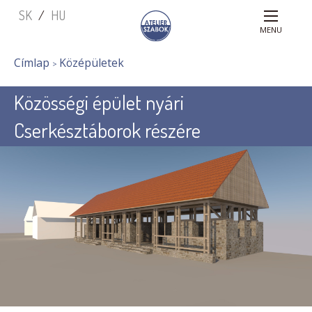
Főmenü
Ugrás
SK
HU
a
MENU
tartalomra
You
Címlap
Középületek
are
Közösségi épület nyári
here
Cserkésztáborok részére